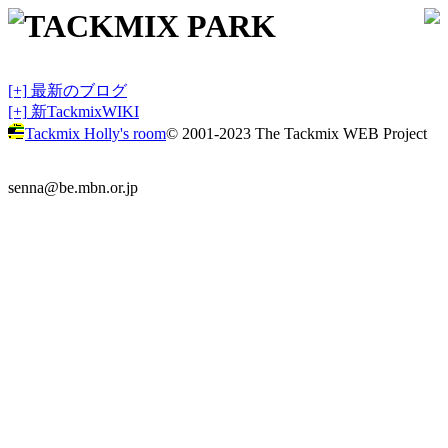
TACKMIX PARK
[+]
最新のブログ
[+]
新TackmixWIKI
Tackmix Holly's room
© 2001-2023 The Tackmix WEB Project
senna@be.mbn.or.jp