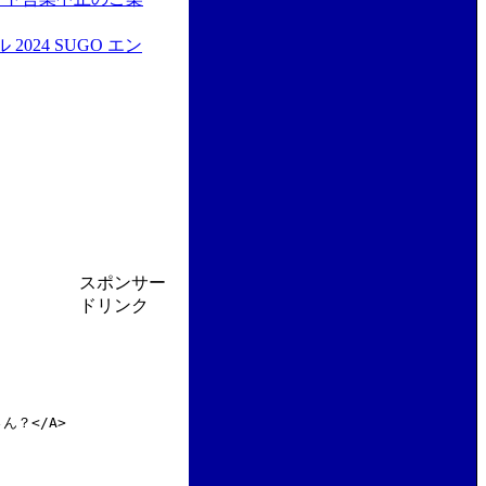
024 SUGO エン
スポンサー
ドリンク
屋さん？</A>