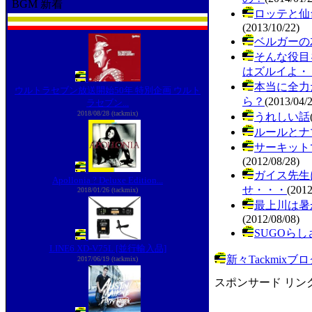
BGM 新着
ロッテと仙
(2013/10/22)
ベルガーの
そんな役目
はズルイよ・
本当に全力
ウルトラセブン放送開始50年 特別企画 ウルト
ら？
(2013/04/
ラセブン...
2018/08/28 (tackmix)
うれしい話
ルールとナ
サーキット
(2012/08/28)
ガイス先生
Apollonia ? Deluxe Edition...
せ・・・
(2012
2018/01/26 (tackmix)
最上川は暑
(2012/08/08)
SUGOらし
LINE6 XD-V75L [並行輸入品]
新々Tackmix
2017/06/19 (tackmix)
スポンサード リン