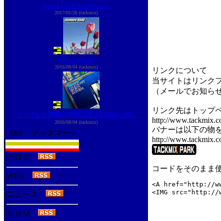
Grease [25th Anniversay...
2017/01/26 (tackmix)
Spring Fling
2016/08/04 (tackmix)
リンクについて
当サイトはリンク
（メールでお知ら
リンク先はトップ
フジテレビ開局55周年記念 LEGENDARY...
http://www.tackmix.c
2016/08/04 (tackmix)
バナーは以下の物
RSS・ブックマーク
http://www.tackmix.c
ブログ
コードをそのまま
WIKI
<A href="http://w
<IMG src="http:/
ニュース
ＢＧＭ