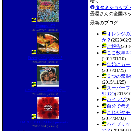
積り
タタミショップ
畳屋さんの全国ネ
最新のブログ
Wotupski!?!
2012/07/07 (tackmix)
オレンジの
か？
(2023/02/
ご報告
(2018
ここ数年を
Freestyle Explosion 5
(2017/01/10)
2007/07/18 (tackmix)
年始にカー
(2016/01/25)
３つの双眼
(2015/11/25)
スーパーフォ
Grease [25th Anniversay...
SUGO
(2015/10
2017/01/26 (tackmix)
ハイレゾ
(2
自分で考え
これがタモ
(2014/04/02)
HARUOMI HOSONO presents...
ハイブリッ
2008/10/24 (tackmix)
の？
(2014/01/