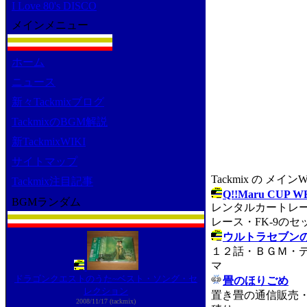
I Love 80's DISCO
メインメニュー
ホーム
ニュース
新々Tackmixブログ
TackmixのBGM解説
新TackmixWIKI
サイトマップ
Tackmix の メイ
Tackmix注目記事
Q!!Maru CUP W
BGMランダム
レンタルカートレ
レース・FK-9のセ
ウルトラセブン
１２話・ＢＧＭ・
マ
ドラゴンクエストのうた~ベスト・ソング・セ
畳のほりごめ
レクション
置き畳の通信販売
2008/11/17 (tackmix)