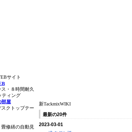
ンWEBサイト
EB
ース・８時間耐久
ッティング
の部屋
新TackmixWIKI
デスクトップテー
最新の20件
2023-03-01
・畳修繕の自動見