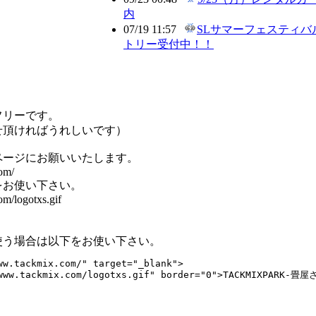
内
07/19 11:57
SLサマーフェスティバル 2
トリー受付中！！
フリーです。
せ頂ければうれしいです）
ページにお願いいたします。
om/
をお使い下さい。
om/logotxs.gif
使う場合は以下をお使い下さい。
ww.tackmix.com/" target="_blank">

/www.tackmix.com/logotxs.gif" border="0">TACKMIXPARK-畳