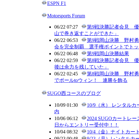
ESPN F1
Motorsports Forum
06/22 07:27
第9戦決勝記者会見 
山で巻き返すことができた」
06/22 06:53
第9戦岡山決勝 野村勇
会を完全制覇 選手権ポイントでトッ
06/22 06:48
第9戦岡山決勝結果
06/22 02:59
第8戦決勝記者会見 
後は余力を残していた」
06/22 02:45
第8戦岡山決勝 野村
でポールtoウィン！ 連勝を飾る
SUGO西コースのブログ
10/09 01:30
10/9（水） レンタル
内
10/06 06:12
2024 SUGOカートレ
日からエントリー受付中！！
10/04 08:32
10/4（金）ナイトカ
09/23 00:48
9/23（月）レンタル