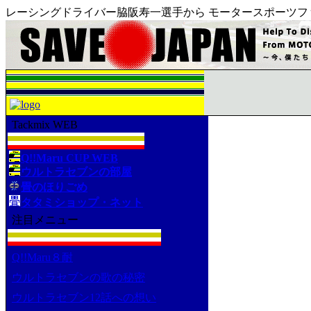
レーシングドライバー脇阪寿一選手から モータースポーツフ
Tackmix WEB
Q!!Maru CUP WEB
ウルトラセブンの部屋
畳のほりごめ
タタミショップ・ネット
注目メニュー
Q!!Maru８耐
ウルトラセブンの歌の秘密
ウルトラセブン12話への想い