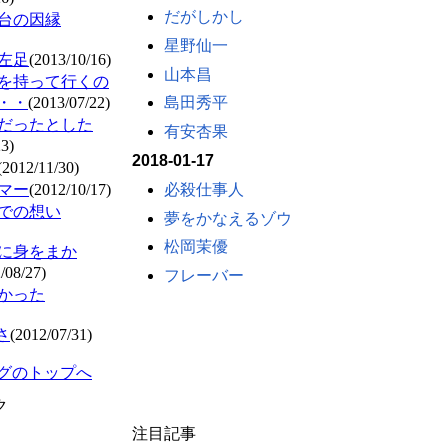
だがしかし
台の因縁
星野仙一
左足
(2013/10/16)
山本昌
を持って行くの
・・
(2013/07/22)
島田秀平
だったとした
有安杏果
23)
2018-01-17
(2012/11/30)
必殺仕事人
マー
(2012/10/17)
での想い
夢をかなえるゾウ
松岡茉優
に身をまか
/08/27)
フレーバー
かった
さ
(2012/07/31)
ブログのトップへ
ク
注目記事