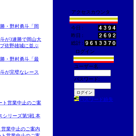
アクセスカウンタ
優勝・野村勇斗「岡
今日 :
昨日 :
斗が3連勝で岡山大
総計 :
プ佐野雄城に並ぶ
ログイン
優勝・野村勇斗「最
ユーザー名:
勇斗が完璧なレース
パスワード:
パスワード紛失
カート営業中止のご案
ースシリーズ第5戦 本
ート営業中止のご案内
カート営業中止のご案