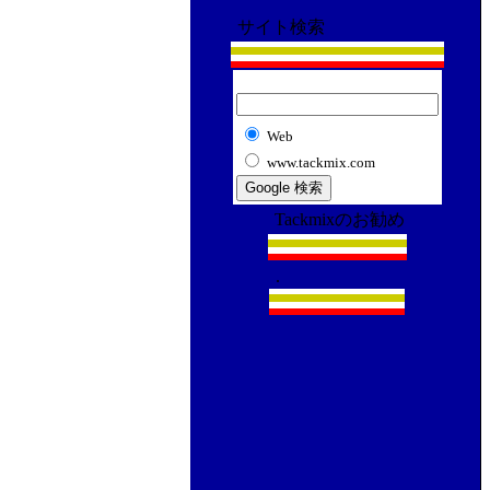
サイト検索
Web
www.tackmix.com
Tackmixのお勧め
.