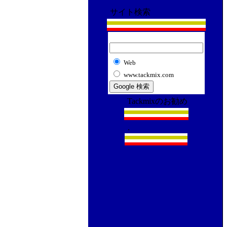
サイト検索
Web
www.tackmix.com
Tackmixのお勧め
.