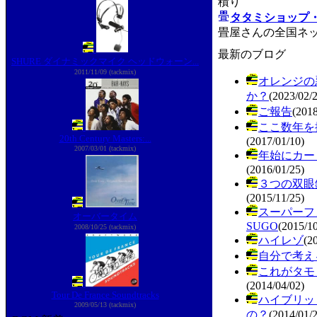
積り
タタミショップ
畳屋さんの全国ネ
最新のブログ
SHURE ダイナミックマイク ヘッドウォーン...
2011/11/09 (tackmix)
オレンジの
か？
(2023/02/
ご報告
(2018
ここ数年を
20th Century Masters:...
(2017/01/10)
2007/03/01 (tackmix)
年始にカー
(2016/01/25)
３つの双眼
(2015/11/25)
スーパーフォ
オーバータイム
SUGO
(2015/10
2008/10/25 (tackmix)
ハイレゾ
(2
自分で考え
これがタモ
(2014/04/02)
Tour De France Soundtracks
ハイブリッ
2009/05/13 (tackmix)
の？
(2014/01/