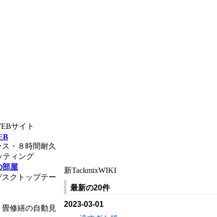
ンWEBサイト
EB
ース・８時間耐久
ッティング
の部屋
新TackmixWIKI
デスクトップテー
最新の20件
2023-03-01
・畳修繕の自動見