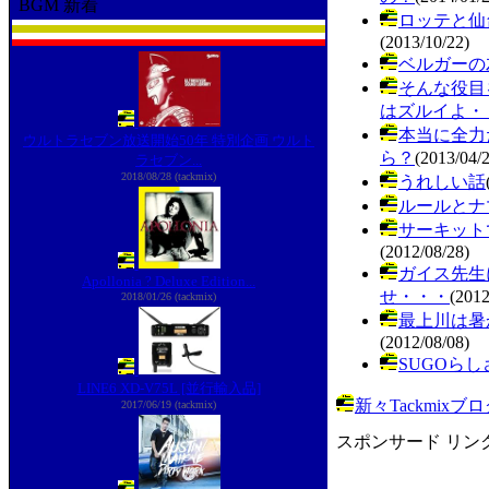
BGM 新着
ロッテと仙
(2013/10/22)
ベルガーの
そんな役目
はズルイよ・
本当に全力
ウルトラセブン放送開始50年 特別企画 ウルト
ら？
(2013/04/
ラセブン...
2018/08/28 (tackmix)
うれしい話
ルールとナ
サーキット
(2012/08/28)
ガイス先生
Apollonia ? Deluxe Edition...
せ・・・
(2012
2018/01/26 (tackmix)
最上川は暑
(2012/08/08)
SUGOらし
LINE6 XD-V75L [並行輸入品]
新々Tackmix
2017/06/19 (tackmix)
スポンサード リン