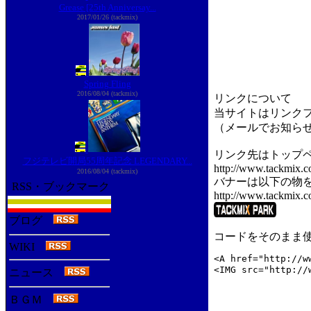
Grease [25th Anniversay...
2017/01/26 (tackmix)
Spring Fling
2016/08/04 (tackmix)
リンクについて
当サイトはリンク
（メールでお知ら
リンク先はトップ
フジテレビ開局55周年記念 LEGENDARY...
http://www.tackmix.c
2016/08/04 (tackmix)
バナーは以下の物
RSS・ブックマーク
http://www.tackmix.c
ブログ
コードをそのまま
WIKI
<A href="http://w
<IMG src="http:/
ニュース
ＢＧＭ