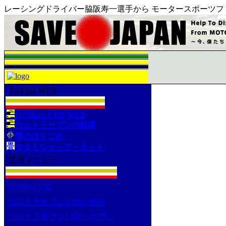
レーシングドライバー脇阪寿一選手から モータースポーツフ
Tackmix WEB
Q!!Maru CUP WEB
ウルトラセブンの部屋
畳のほりごめ
タタミショップ・ネット
注目メニュー
Q!!Maru８耐
ウルトラセブンの歌の秘密
ウルトラセブン12話への想い