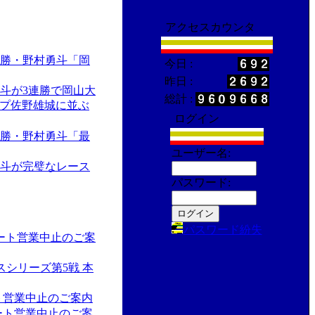
アクセスカウンタ
優勝・野村勇斗「岡
今日 :
昨日 :
斗が3連勝で岡山大
総計 :
プ佐野雄城に並ぶ
ログイン
優勝・野村勇斗「最
ユーザー名:
勇斗が完璧なレース
パスワード:
パスワード紛失
カート営業中止のご案
ースシリーズ第5戦 本
ート営業中止のご案内
カート営業中止のご案