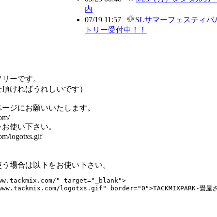
内
07/19 11:57
SLサマーフェスティバル 2
トリー受付中！！
フリーです。
せ頂ければうれしいです）
ページにお願いいたします。
om/
をお使い下さい。
om/logotxs.gif
使う場合は以下をお使い下さい。
ww.tackmix.com/" target="_blank">

/www.tackmix.com/logotxs.gif" border="0">TACKMIXPARK-畳