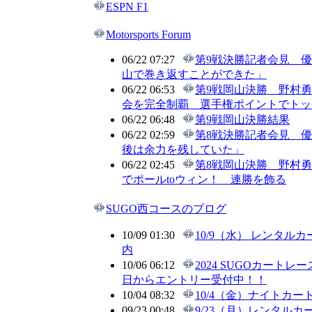
ESPN F1
Motorsports Forum
06/22 07:27
第9戦決勝記者会見 
山で巻き返すことができた」
06/22 06:53
第9戦岡山決勝 野村勇
会を完全制覇 選手権ポイントでトッ
06/22 06:48
第9戦岡山決勝結果
06/22 02:59
第8戦決勝記者会見 
後は余力を残していた」
06/22 02:45
第8戦岡山決勝 野村
でポールtoウィン！ 連勝を飾る
SUGO西コースのブログ
10/09 01:30
10/9（水） レンタル
内
10/06 06:12
2024 SUGOカートレ
日からエントリー受付中！！
10/04 08:32
10/4（金）ナイトカ
09/23 00:48
9/23（月）レンタル