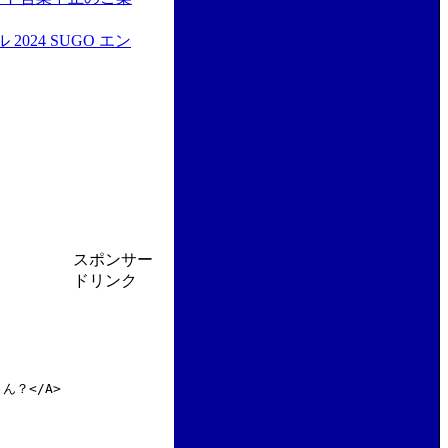
024 SUGO エン
スポンサー
ドリンク
屋さん？</A>