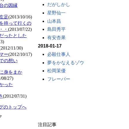
だがしかし
台の因縁
星野仙一
左足
(2013/10/16)
山本昌
を持って行くの
・・
(2013/07/22)
島田秀平
だったとした
有安杏果
23)
2018-01-17
(2012/11/30)
必殺仕事人
マー
(2012/10/17)
での想い
夢をかなえるゾウ
松岡茉優
に身をまか
/08/27)
フレーバー
かった
さ
(2012/07/31)
ブログのトップへ
ク
注目記事