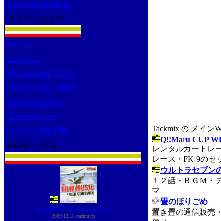
I Love 80's DISCO
メインメニュー
ホーム
ニュース
新々Tackmixブログ
TackmixのBGM解説
新TackmixWIKI
サイトマップ
Tackmix の メイ
Tackmix注目記事
Q!!Maru CUP W
BGMランダム
レンタルカートレ
レース・FK-9のセ
ウルトラセブン
１２話・ＢＧＭ・
マ
畳のほりごめ
Film Music of Ron Goodwin
置き畳の通信販売
2009/12/10 (tackmix)